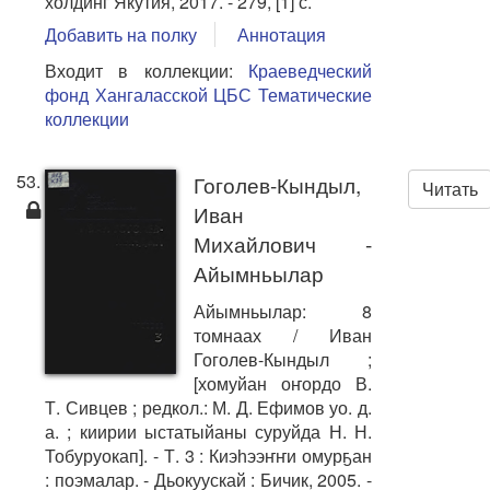
холдинг Якутия, 2017. - 279, [1] с.
Добавить на полку
Аннотация
Входит в коллекции:
Краеведческий
фонд Хангаласской ЦБС
Тематические
коллекции
53.
Гоголев-Кындыл,
Читать
Иван
Михайлович -
Айымньылар
Айымньылар: 8
томнаах / Иван
Гоголев-Кындыл ;
[хомуйан оҥордо В.
Т. Сивцев ; редкол.: М. Д. Ефимов уо. д.
а. ; киирии ыстатыйаны суруйда Н. Н.
Тобуруокап]. - Т. 3 : Киэһээҥҥи омурҕан
: поэмалар. - Дьокуускай : Бичик, 2005. -