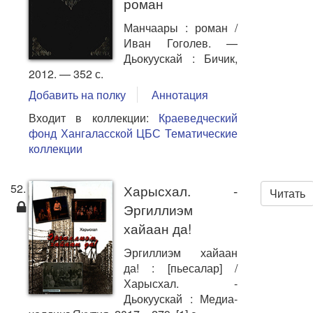
роман
Манчаары : роман /
Иван Гоголев. —
Дьокуускай : Бичик,
2012. — 352 с.
Добавить на полку
Аннотация
Входит в коллекции:
Краеведческий
фонд Хангаласской ЦБС
Тематические
коллекции
52.
Харысхал. -
Читать
Эргиллиэм
хайаан да!
Эргиллиэм хайаан
да! : [пьесалар] /
Харысхал. -
Дьокуускай : Медиа-