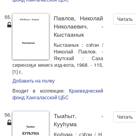
55.
Павлов, Николай
Читать
Николаевич. -
Кыстаанык
Кыстаанык : cэһэн /
Николай Павлов. -
Якутскай : Саха
сиринээҕи кинигэ изд-вота, 1968. - 115,
[1] с.
Добавить на полку
Входит в коллекции:
Краеведческий
фонд Хангаласской ЦБС
56.
Тыаһыт. -
Читать
Кууһума
Кууһума : сэһэн / Н.