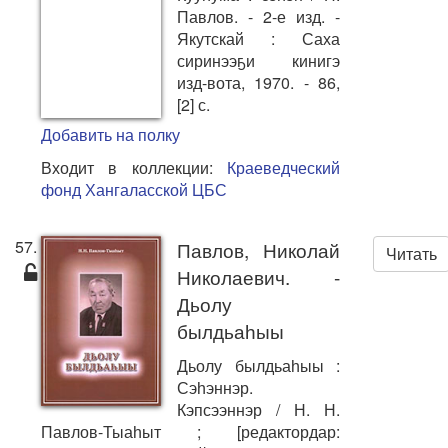
Павлов. - 2-е изд. -
Якутскай : Саха
сиринээҕи кинигэ
изд-вота, 1970. - 86,
[2] с.
Добавить на полку
Входит в коллекции:
Краеведческий
фонд Хангаласской ЦБС
57.
Павлов, Николай
Читать
Николаевич. -
Дьолу
былдьаһыы
Дьолу былдьаһыы :
Сэһэннэр.
Кэпсээннэр / Н. Н.
Павлов-Тыаһыт ; [редактордар: