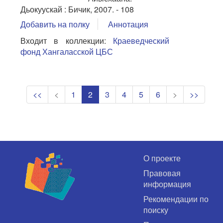
Дьокуускай : Бичик, 2007. - 108
Добавить на полку
Аннотация
Входит в коллекции:
Краеведческий
фонд Хангаласской ЦБС
<<
<
1
2
3
4
5
6
>
>>
О проекте
Правовая
информация
Рекомендации по
поиску