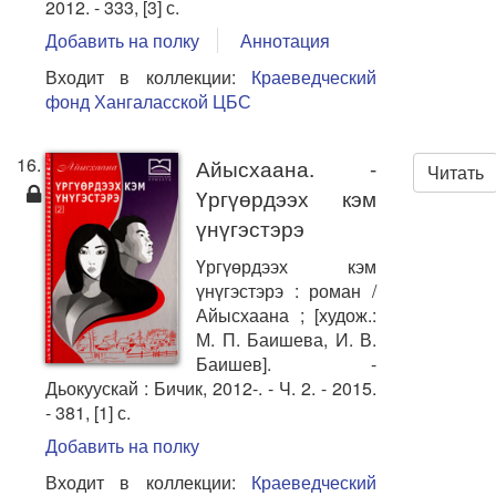
2012. - 333, [3] с.
Добавить на полку
Аннотация
Входит в коллекции:
Краеведческий
фонд Хангаласской ЦБС
16.
Айысхаана. -
Читать
Үргүөрдээх кэм
үнүгэстэрэ
Үргүөрдээх кэм
үнүгэстэрэ : роман /
Айысхаана ; [худож.:
М. П. Баишева, И. В.
Баишев]. -
Дьокуускай : Бичик, 2012-. - Ч. 2. - 2015.
- 381, [1] с.
Добавить на полку
Входит в коллекции:
Краеведческий