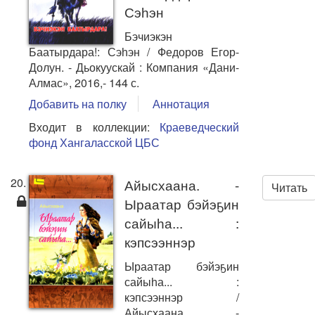
Сэһэн
Бэчиэкэн
Баатырдара!: Сэһэн / Федоров Егор-
Долун. - Дьокуускай : Компания «Дани-
Алмас», 2016,- 144 с.
Добавить на полку
Аннотация
Входит в коллекции:
Краеведческий
фонд Хангаласской ЦБС
20.
Айысхаана. -
Читать
Ыраатар бэйэҕин
сайыһа... :
кэпсээннэр
Ыраатар бэйэҕин
сайыһа... :
кэпсээннэр /
Айысхаана. -