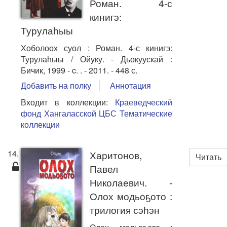
Роман. 4-с
кинигэ:
Турулаһыы
Хоболоох суол : Роман. 4-с кинигэ:
Турулаһыы / Ойуку. - Дьокуускай :
Бичик, 1999 - c. . - 2011. - 448 с.
Добавить на полку
Аннотация
Входит в коллекции:
Краеведческий
фонд Хангаласской ЦБС
Тематические
коллекции
14.
Харитонов,
Читать
Павел
Николаевич. -
Олох модьоҕото :
трилогия сэһэн