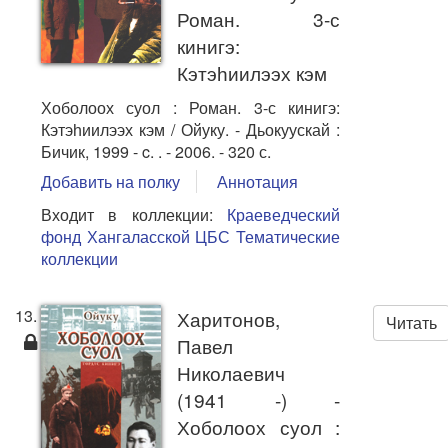
Роман. 3-с
кинигэ:
Кэтэһиилээх кэм
Хоболоох суол : Роман. 3-с кинигэ:
Кэтэһиилээх кэм / Ойуку. - Дьокуускай :
Бичик, 1999 - c. . - 2006. - 320 с.
Добавить на полку
Аннотация
Входит в коллекции:
Краеведческий
фонд Хангаласской ЦБС
Тематические
коллекции
13.
Харитонов,
Читать
Павел
Николаевич
(1941 -) -
Хоболоох суол :