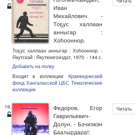
Читать
Иван
Михайлович. -
Тоҕус халлаан
анныгар :
Хоһооннор.
Тоҕус халлаан анныгар : Хоһооннор. -
Якутскай : Якуткнигоиздат, 1970. - 144 с.
Добавить на полку
Входит в коллекции:
Краеведческий
фонд Хангаласской ЦБС
Тематические
коллекции
19.
Федоров, Егор
Читать
Гаврильевич-
Долун. - Бэчиэкэн
Баатырдара!: