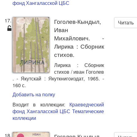
фонд Хангаласской ЦБС
17.
Гоголев-Кындыл,
Читать
Иван
Михайлович. -
Лирика : Сборник
стихов.
Лирика : Сборник
стихов / иван Гоголев
. - Якутскай : Якуткнигоиздат, 1965. -
160 с.
Добавить на полку
Входит в коллекции:
Краеведческий
фонд Хангаласской ЦБС
Тематические
коллекции
18.
Гоголев-Кындыл,