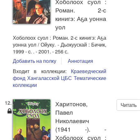
Хоболоох суол :
Роман. 2-с
кинигэ: Аҕа уонна
уол
Хоболоох суол : Роман. 2-с кинигэ: Аҕа
уонна уол / Ойуку. - Дьокуускай : Бичик,
1999 - c. . - 2001. - 256 с.
Добавить на полку
Аннотация
Входит в коллекции:
Краеведческий
фонд Хангаласской ЦБС
Тематические
коллекции
12.
Харитонов,
Читать
Павел
Николаевич
(1941 -). -
Хоболоох суол :