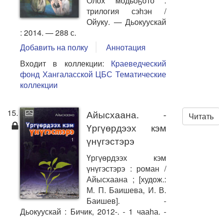
Олох модьоҕото :
трилогия сэһэн /
Ойуку. — Дьокуускай
: 2014. — 288 с.
Добавить на полку
Аннотация
Входит в коллекции:
Краеведческий
фонд Хангаласской ЦБС
Тематические
коллекции
15.
Айысхаана. -
Читать
Үргүөрдээх кэм
үнүгэстэрэ
Үргүөрдээх кэм
үнүгэстэрэ : роман /
Айысхаана ; [худож.:
М. П. Баишева, И. В.
Баишев]. -
Дьокуускай : Бичик, 2012-. - 1 чааһа. -