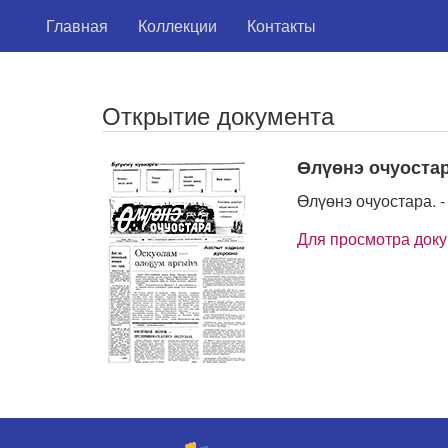
Главная
Коллекции
Контакты
Открытие документа
Өлүөнэ очуоста
Өлүөнэ очуостара. - 
Для просмотра док