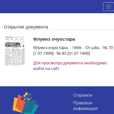
Открытие документа
Өлүөнэ очуостара
Өлүөнэ очуостара. - 1999. - От ыйа. - № 70
[1.07.1999] - № 83 [31.07.1999]
Для просмотра документа необходимо
войти на сайт
.
О проекте
Правовая
информация