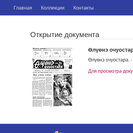
Главная
Коллекции
Контакты
Открытие документа
Өлүөнэ очуоста
Өлүөнэ очуостара. - 
Для просмотра док