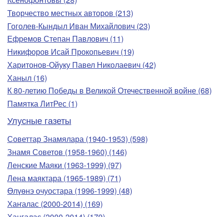
Творчество местных авторов (213)
Гоголев-Кындыл Иван Михайлович (23)
Ефремов Степан Павлович (11)
Никифоров Исай Прокопьевич (19)
Харитонов-Ойуку Павел Николаевич (42)
Ханыл (16)
К 80-летию Победы в Великой Отечественной войне (68)
Памятка ЛитРес (1)
Улусные газеты
Советтар Знамялара (1940-1953) (598)
Знамя Советов (1958-1960) (146)
Ленские Маяки (1963-1999) (97)
Лена маяктара (1965-1989) (71)
Өлүөнэ очуостара (1996-1999) (48)
Хаҥалас (2000-2014) (169)
Хангалас (2000-2014) (179)