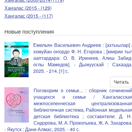
Хаҥалас (2015 - (129)
Хангалас (2015 - (117)
Новые поступления
Емельян Васильевич Андреев : [ахтыылар] 
хомуйан оҥордо Ф. Н. Егорова ; [киирии ты
ааптардара: О. В. Иринеев, Алиш Забид
оглы Мамедов]. - Дьокуускай : Сахаада
2025. - 214, [1] с.
Читать
Поговорим о семье... : сборник сочинени
учащихся о семье / Хангаласска
межпоселенческая централизованна
библиотечная система, Районная модельна
детская библиотека ; составители: Д. Н
Сидорова, М. А. Прокопьева, Ж. А. Захарова
- Якутск : Дани-Алмас, 2025. - 40 с.