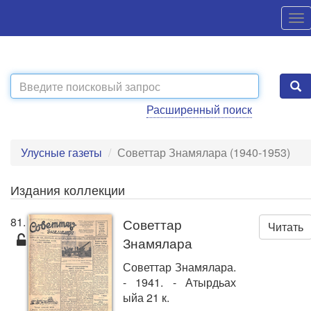
Расширенный поиск
Улусные газеты
Советтар Знамялара (1940-1953)
Издания коллекции
81.
Советтар
Читать
Знамялара
Советтар Знамялара.
- 1941. - Атырдьах
ыйа 21 к.