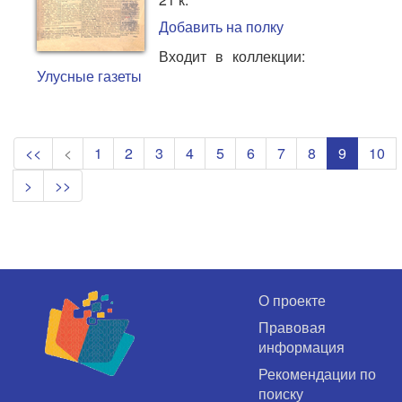
Добавить на полку
Входит в коллекции:
Улусные газеты
<<
<
1
2
3
4
5
6
7
8
9
10
>
>>
О проекте
Правовая
информация
Рекомендации по
поиску