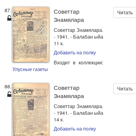
87.
Советтар
Читать
Знамялара
Советтар Знамялара.
- 1941. - Бала5ан ыйа
11 к.
Добавить на полку
Входит в коллекции:
Улусные газеты
88.
Советтар
Читать
Знамялара
Советтар Знамялара.
- 1941. - Бала5ан ыйа
14 к.
Добавить на полку