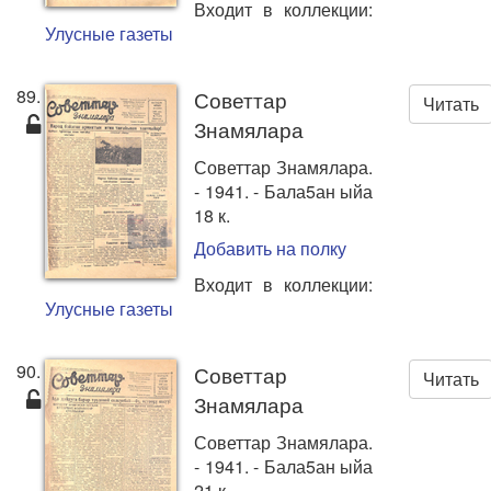
Входит в коллекции:
Улусные газеты
89.
Советтар
Читать
Знамялара
Советтар Знамялара.
- 1941. - Бала5ан ыйа
18 к.
Добавить на полку
Входит в коллекции:
Улусные газеты
90.
Советтар
Читать
Знамялара
Советтар Знамялара.
- 1941. - Бала5ан ыйа
21 к.